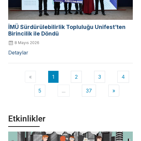
İMÜ Sürdürülebilirlik Topluluğu Unifest’ten
Birincilik ile Döndü
8 Mayıs 2026
Detaylar
«
1
2
3
4
5
...
37
»
Etkinlikler