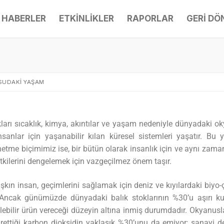
HABERLER
ETKİNLİKLER
RAPORLAR
GERİ D
 SUDAKİ YAŞAM
ları sıcaklık, kimya, akıntılar ve yaşam nedeniyle dünyadaki ok
insanlar için yaşanabilir kılan küresel sistemleri yaşatır. Bu
etme biçimimiz ise, bir bütün olarak insanlık için ve aynı zama
etkilerini dengelemek için vazgeçilmez önem taşır.
şkın insan, geçimlerini sağlamak için deniz ve kıyılardaki biyo-çe
 Ancak günümüzde dünyadaki balık stoklarının %30’u aşırı kul
ülebilir ürün vereceği düzeyin altına inmiş durumdadır. Okyanusla
ürettiği karbon dioksidin yaklaşık %30’unu da emiyor; sanayi d