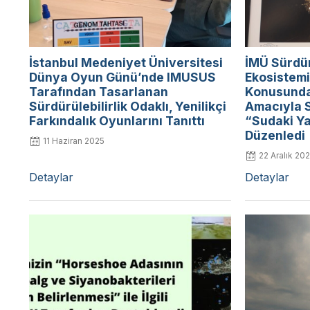
İstanbul Medeniyet Üniversitesi
İMÜ Sürdürü
Dünya Oyun Günü’nde IMUSUS
Ekosistem
Tarafından Tasarlanan
Konusunda
Sürdürülebilirlik Odaklı, Yenilikçi
Amacıyla S
Farkındalık Oyunlarını Tanıttı
“Sudaki Y
Düzenledi
11 Haziran 2025
22 Aralık 20
Detaylar
Detaylar