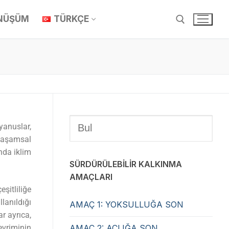
ÖNÜŞÜM
TÜRKÇE
yanuslar,
 yaşamsal
nda iklim
SÜRDÜRÜLEBİLİR KALKINMA
AMAÇLARI
şitliliğe
lanıldığı
AMAÇ 1: YOKSULLUĞA SON
r ayrıca,
evriminin
AMAÇ 2: AÇLIĞA SON