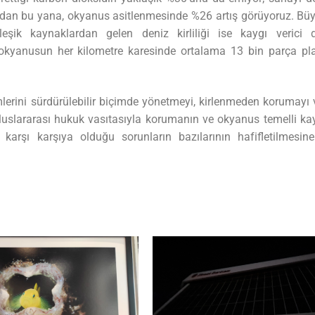
dan bu yana, okyanus asitlenmesinde %26 artış görüyoruz. Bü
leşik kaynaklardan gelen deniz kirliliği ise kaygı verici d
 okyanusun her kilometre karesinde ortalama 13 bin parça pla
emlerini sürdürülebilir biçimde yönetmeyi, kirlenmeden korumayı 
 Uluslararası hukuk vasıtasıyla korumanın ve okyanus temelli ka
ın karşı karşıya olduğu sorunların bazılarının hafifletilmesin