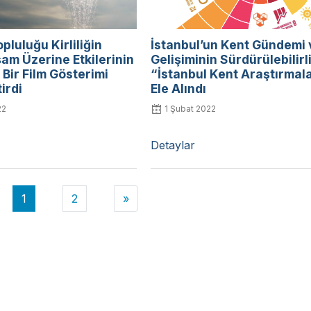
opluluğu Kirliliğin
İstanbul’un Kent Gündemi 
am Üzerine Etkilerinin
Gelişiminin Sürdürülebilirl
ı Bir Film Gösterimi
“İstanbul Kent Araştırmalar
irdi
Ele Alındı
22
1 Şubat 2022
Detaylar
1
2
»