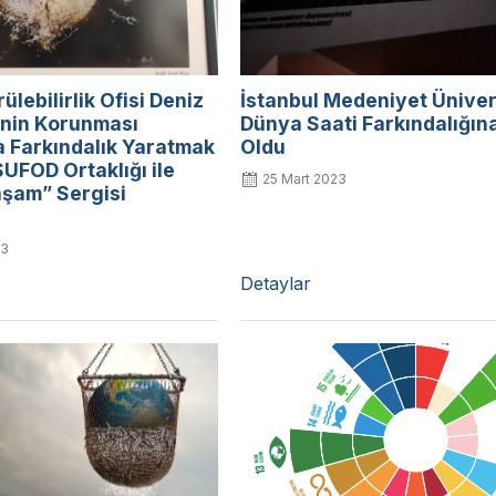
lebilirlik Ofisi Deniz
İstanbul Medeniyet Üniver
inin Korunması
Dünya Saati Farkındalığına
 Farkındalık Yaratmak
Oldu
UFOD Ortaklığı ile
25 Mart 2023
aşam” Sergisi
23
Detaylar