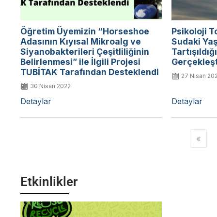
Öğretim Üyemizin “Horseshoe
Psikoloji T
Adasının Kıyısal Mikroalg ve
Sudaki Yaş
Siyanobakterileri Çeşitliliğinin
Tartışıldığ
Belirlenmesi” ile İlgili Projesi
Gerçekleşt
TUBİTAK Tarafından Desteklendi
27 Nisan 20
30 Nisan 2022
Detaylar
Detaylar
«
Etkinlikler