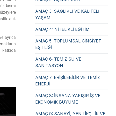
yük kısmı
AMAÇ 3: SAĞLIKLI VE KALİTELİ
üzeylere
YAŞAM
stik atık
AMAÇ 4: NİTELİKLİ EĞİTİM
ve ayrıca
AMAÇ 5: TOPLUMSAL CİNSİYET
ynakların
EŞİTLİĞİ
e katkıda
AMAÇ 6: TEMİZ SU VE
SANİTASYON
AMAÇ 7: ERİŞİLEBİLİR VE TEMİZ
ENERJİ
AMAÇ 8: İNSANA YAKIŞIR İŞ VE
EKONOMİK BÜYÜME
AMAÇ 9: SANAYİ, YENİLİKÇİLİK VE