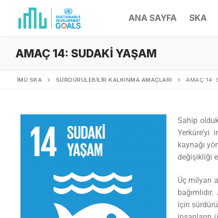
ANA SAYFA
SKA
AMAÇ 14: SUDAKİ YAŞAM
İMÜ SKA
SÜRDÜRÜLEBİLİR KALKINMA AMAÇLARI
AMAÇ 14:
Sahip olduk
Yerküre’yi 
kaynağı yön
değişikliği 
Üç milyarı a
bağımlıdır.
için sürdür
insanların 