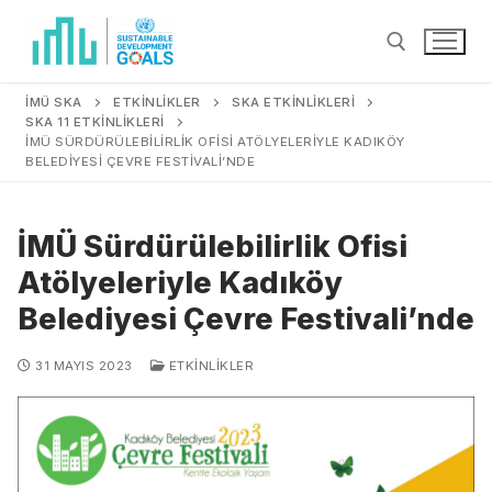
İMÜ SKA
ETKINLIKLER
SKA ETKİNLİKLERİ
SKA 11 ETKINLIKLERI
İMÜ SÜRDÜRÜLEBILIRLIK OFISI ATÖLYELERIYLE KADIKÖY
BELEDIYESI ÇEVRE FESTIVALI’NDE
İMÜ Sürdürülebilirlik Ofisi
Atölyeleriyle Kadıköy
Belediyesi Çevre Festivali’nde
31 MAYIS 2023
ETKINLIKLER