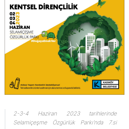
2-3-4 Haziran 2023 tarihlerinde
Selamiçeşme Özgürlük Parkı’nda 7.si