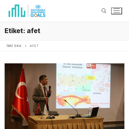
Etiket:
afet
İMÜ SKA
AFET