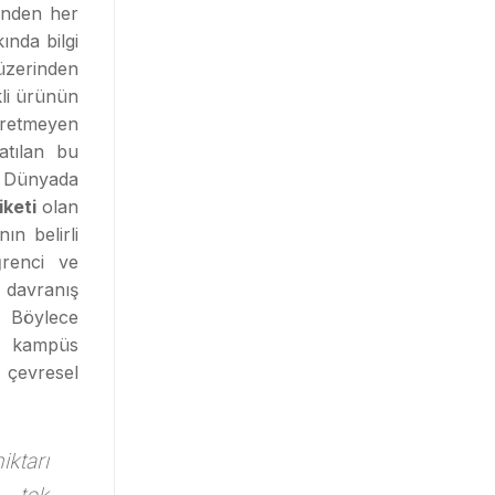
inden her
ında bilgi
üzerinden
ikli ürünün
 üretmeyen
atılan bu
e Dünyada
iketi
olan
ın belirli
ğrenci ve
davranış
i. Böylece
n, kampüs
 çevresel
ktarı
ı tek