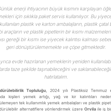
ünlük enerji ihtiyacının büyük kısmını karşılayan öğl
ekleri için sıklıkla paket servis kullanılıyor. Bu yiyec
 kullanılan plastik ve karton ambalajların, plastik çatal 
bi araçların ve plastik pipetlerin bir kısmı malzemeleri
ısı gereği bir kısmı ise yiyecek kalıntısı kalması sebe
geri dönüştürülememekte
ve çöpe gitmektedir.
yrıca evde hazırlanan yemeklerin yeniden kullanılabil
arda taze şekilde taşınabileceğini ve saklanabileceği
hatırlatalım.
ürülebilirlik Topluluğu
, 2024 yılı Plastiksiz Temmuz etk
da kişileri yemek artığı, yağ ve kir kalıntıları neden
lemeyen tek kullanımlık yemek ambalajları ve plastik pipet
ürülebilir alternatiflere yönlendirmek üzere
Orvila
ile iş bi