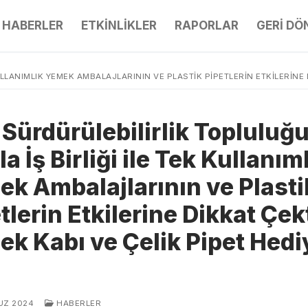
HABERLER
ETKİNLİKLER
RAPORLAR
GERİ D
LLANIMLIK YEMEK AMBALAJLARININ VE PLASTIK PIPETLERIN ETKILERINE D
Sürdürülebilirlik Topluluğ
la İş Birliği ile Tek Kullanım
k Ambalajlarının ve Plasti
tlerin Etkilerine Dikkat Çek
k Kabı ve Çelik Pipet Hedi
UZ 2024
HABERLER