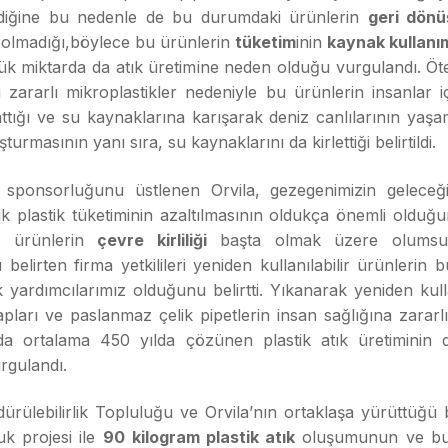
ldiğine bu nedenle de bu durumdaki ürünlerin
geri dön
lmadığı,böylece bu ürünlerin
tüketim
inin
kaynak kullanı
ük miktarda da atık üretimine neden olduğu vurgulandı. Ö
ri zararlı mikroplastikler nedeniyle bu ürünlerin insanlar 
ttığı ve su kaynaklarına karışarak deniz canlılarının yaşam
şturmasının yanı sıra, su kaynaklarını da kirlettiği belirtildi.
in sponsorluğunu üstlenen Orvila, gezegenimizin geleceği
ık plastik tüketiminin azaltılmasının oldukça önemli olduğu
u ürünlerin
çevre kirliliği
başta olmak üzere olumsuz 
belirten firma yetkilileri yeniden kullanılabilir ürünlerin
yardımcılarımız olduğunu belirtti. Yıkanarak yeniden kull
ları ve paslanmaz çelik pipetlerin insan sağlığına zararl
a ortalama 450 yılda çözünen plastik atık üretiminin
urgulandı.
rülebilirlik Topluluğu ve Orvila’nın ortaklaşa yürüttüğü
uk projesi ile
90
kilogram plastik atık
oluşumunun ve bu 