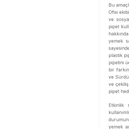
Bu amaçla
Ofisi eki
ve sosyal
pipet kul
hakkında 
yemek sa
sayesind
plastik p
pipetini 
bir farkı
ve Sürdür
ve çekili
pipet hedi
Etkinlik
kullanıml
durumun ş
yemek am