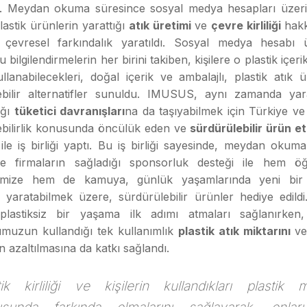
ti. Meydan okuma süresince sosyal medya hesapları üzer
astik ürünlerin yarattığı
atık üretimi
ve
çevre kirliliği
hakk
k çevresel farkındalık yaratıldı. Sosyal medya hesabı 
 bilgilendirmelerin her birini takiben, kişilere o plastik içer
llanabilecekleri, doğal içerik ve ambalajlı, plastik atık
ebilir alternatifler sunuldu. IMUSUS, aynı zamanda yar
ığı
tüketici davranışları
na da taşıyabilmek için Türkiye v
ebilirlik konusunda öncülük eden ve
sürdürülebilir ürün et
ile iş birliği yaptı. Bu iş birliği sayesinde, meydan okuman
de firmaların sağladığı sponsorluk desteği ile hem ö
limize hem de kamuya, günlük yaşamlarında yeni bir 
ği yaratabilmek üzere, sürdürülebilir ürünler hediye edild
n plastiksiz bir yaşama ilk adımı atmaları sağlanırke
umuzun kullandığı tek kullanımlık
plastik atık miktarını
ve
in azaltılmasına da katkı sağlandı.
tik kirliliği ve kişilerin kullandıkları plastik mi
usunda farkında olmalarını sağlayarak, onlar