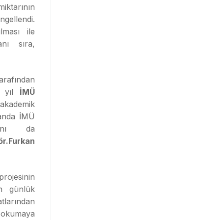
iktarının
gellendi.
lması ile
nı sıra,
arafından
u yıl
İMÜ
 akademik
manda İMÜ
ğını da
ör.Furkan
rojesinin
ün günlük
tlarından
n okumaya