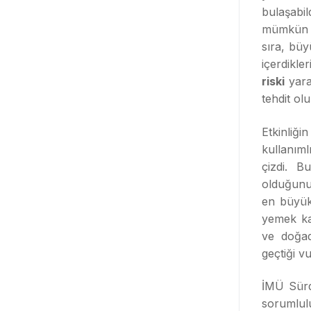
bulaşabi
mümkün o
sıra, büy
içerdikle
riski
yara
tehdit olu
Etkinliğ
kullanıml
çizdi. B
olduğunu 
en büyük 
yemek kap
ve doğad
geçtiği v
İMÜ Sürdü
sorumlul