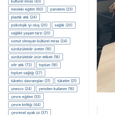
kültürel miras
(43)
mesleki eğitim
(60)
pandemi
(23)
plastik atık
(24)
psikolojik iyi oluş
(20)
sağlık
(20)
sağlıklı yaşam tarzı
(20)
somut olmayan kültürel miras
(24)
sürdürülebilir üretim
(16)
sürdürülebilir ürün etiketi
(18)
sıfır atık
(72)
toplum
(16)
toplum sağlığı
(27)
tüketici davranışları
(21)
tüketim
(21)
unesco
(24)
yeniden kullanım
(16)
çevre eğitimi
(33)
çevre kirliliği
(44)
çevresel ayak izi
(37)