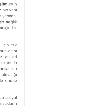
üşüm
ünün
mı
nın yanı
te yandan,
için
sağlık
ı için bir
 için tek
nun altını
etkileri
 bu konuda
anılabilen
ı olmadığı
 de önüne
 bu sosyal
atıkların