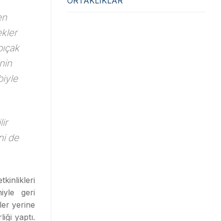
ORTAKLIKLAR
en
ekler
bıçak
nin
biyle
ir
ni de
inlikleri
iyle geri
ler yerine
rliği yaptı.