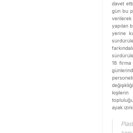
davet et
gün bu pl
verilere
yapılan bu
yerine ku
sürdürül
farkındal
sürdürül
18 firma 
günlerin
persone
değişikli
kişileri
topluluğ
ayak izin
Plas
kon