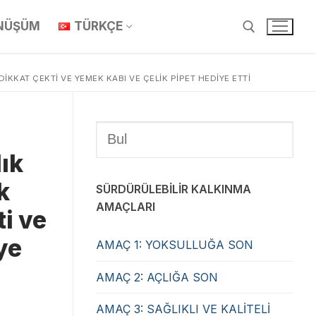
ÖNÜŞÜM
TÜRKÇE
IKKAT ÇEKTI VE YEMEK KABI VE ÇELIK PIPET HEDIYE ETTI
u
lık
k
SÜRDÜRÜLEBİLİR KALKINMA
AMAÇLARI
ti ve
ye
AMAÇ 1: YOKSULLUĞA SON
AMAÇ 2: AÇLIĞA SON
AMAÇ 3: SAĞLIKLI VE KALİTELİ