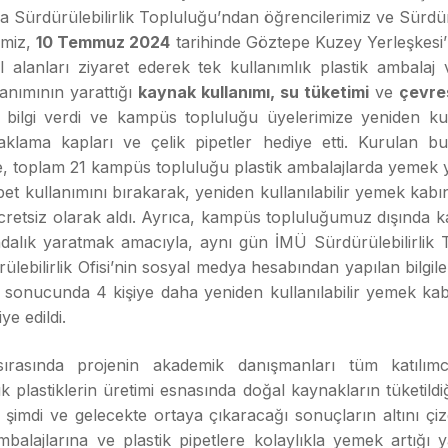
 Sürdürülebilirlik Topluluğu’ndan öğrencilerimiz ve Sürdürü
bimiz,
10 Temmuz 2024
tarihinde Göztepe Kuzey Yerleşkesi’
 alanları ziyaret ederek tek kullanımlık plastik ambalaj 
lanımının yarattığı
kaynak kullanımı, su tüketimi
ve
çevres
bilgi verdi ve kampüs topluluğu üyelerimize yeniden kull
klama kapları ve çelik pipetler hediye etti. Kurulan bu i
e, toplam 21 kampüs topluluğu plastik ambalajlarda yemek 
ipet kullanımını bırakarak, yeniden kullanılabilir yemek kabın
ücretsiz olarak aldı. Ayrıca, kampüs topluluğumuz dışında
ndalık yaratmak amacıyla, aynı gün İMÜ Sürdürülebilirlik
ülebilirlik Ofisi’nin sosyal medya hesabından yapılan bilgil
ş sonucunda 4 kişiye daha yeniden kullanılabilir yemek kab
ye edildi.
 sırasında projenin akademik danışmanları tüm katılımc
ık plastiklerin üretimi esnasında doğal kaynakların tüketildi
imdi ve gelecekte ortaya çıkaracağı sonuçların altını çizd
balajlarına ve plastik pipetlere kolaylıkla yemek artığı 