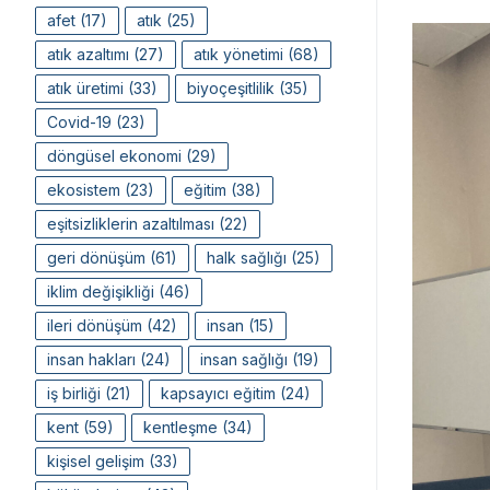
afet
(17)
atık
(25)
atık azaltımı
(27)
atık yönetimi
(68)
atık üretimi
(33)
biyoçeşitlilik
(35)
Covid-19
(23)
döngüsel ekonomi
(29)
ekosistem
(23)
eğitim
(38)
eşitsizliklerin azaltılması
(22)
geri dönüşüm
(61)
halk sağlığı
(25)
iklim değişikliği
(46)
ileri dönüşüm
(42)
insan
(15)
insan hakları
(24)
insan sağlığı
(19)
iş birliği
(21)
kapsayıcı eğitim
(24)
kent
(59)
kentleşme
(34)
kişisel gelişim
(33)