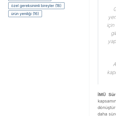
özel gereksinimli bireyler
(18)
G
ürün yeniliği
(16)
yem
için
gi
yap
A
kapl
İMÜ Sürd
kapsamın
dönüştürü
daha sürd