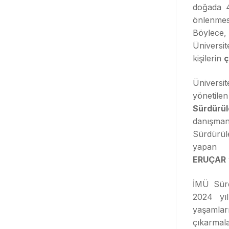
doğada 4
önlenme
Böylece,
Ünivers
kişilerin
ç
Üniversi
yönetil
Sürdürül
danışman
Sürdür
yapan
ERUÇAR
İMÜ Sürd
2024 yıl
yaşamlar
çıkarmal