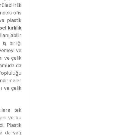
lebilirlik
ndeki ofis
ve plastik
el kirlilik
anılabilir
ş birliği
yemeyi ve
ı ve çelik
 kamuda da
 Topluluğu
endirmeler
ı ve çelik
ılara tek
ğini ve bu
i. Plastik
ya da yağ