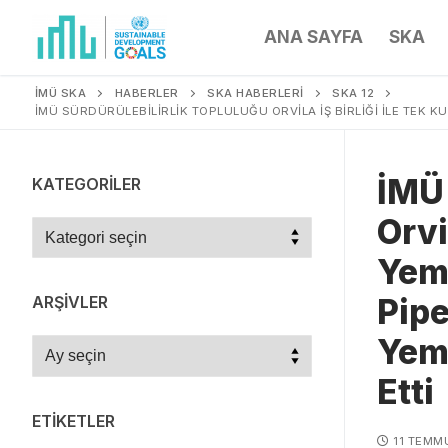
ANA SAYFA
SKA
İMÜ SKA
HABERLER
SKA HABERLERİ
SKA 12
İMÜ SÜRDÜRÜLEBILIRLIK TOPLULUĞU ORVILA İŞ BIRLIĞI ILE TEK KU
İMÜ 
KATEGORILER
Orvi
Yeme
Pipe
ARŞIVLER
Yeme
Etti
ETIKETLER
11 TEMM