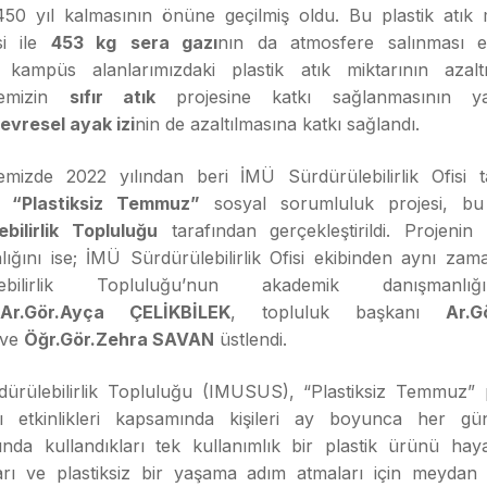
50 yıl kalmasının önüne geçilmiş oldu. Bu plastik atık m
si ile
453 kg
sera gazı
nın da atmosfere salınması en
 kampüs alanlarımızdaki plastik atık miktarının azaltı
itemizin
sıfır atık
projesine katkı sağlanmasının ya
evresel ayak izi
nin de azaltılmasına katkı sağlandı.
temizde 2022 yılından beri İMÜ Sürdürülebilirlik Ofisi t
en
“Plastiksiz Temmuz”
sosyal sorumluluk projesi, b
ebilirlik Topluluğu
tarafından gerçekleştirildi. Projenin
lığını ise; İMÜ Sürdürülebilirlik Ofisi ekibinden aynı za
ülebilirlik Topluluğu’nun akademik danışmanlı
Ar.Gör.Ayça ÇELİKBİLEK
, topluluk başkanı
Ar.G
ve
Öğr.Gör.Zehra SAVAN
üstlendi.
ürülebilirlik Topluluğu (IMUSUS), “Plastiksiz Temmuz” p
ı etkinlikleri kapsamında kişileri ay boyunca her g
ında kullandıkları tek kullanımlık bir plastik ürünü haya
arı ve plastiksiz bir yaşama adım atmaları için meyda