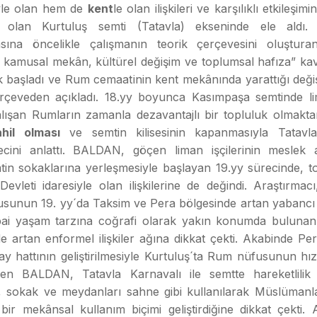
iyle olan hem de
kent
le olan ilişkileri ve karşılıklı etkileşim
mi olan Kurtuluş semti (Tatavla) ekseninde ele aldı
asına öncelikle çalışmanın teorik çerçevesini oluştura
 kamusal mekân, kültürel değişim ve toplumsal hafıza” kav
k başladı ve Rum cemaatinin kent mekânında yarattığı deği
erçeveden açıkladı. 18.yy boyunca Kasımpaşa semtinde lim
alışan Rumların zamanla dezavantajlı bir topluluk olmakta
ahil olması
ve semtin kilisesinin kapanmasıyla Tatavl
cini anlattı. BALDAN, göçen liman işçilerinin meslek a
tin sokaklarına yerleşmesiyle başlayan 19.yy sürecinde, t
evleti idaresiyle olan ilişkilerine de değindi. Araştırmacı
sunun 19. yy´da Taksim ve Pera bölgesinde artan yabancı 
ai yaşam tarzına coğrafi olarak yakın konumda bulunan
e artan enformel ilişkiler ağına dikkat çekti. Akabinde Pe
y hattının geliştirilmesiyle Kurtuluş´ta Rum nüfusunun hızl
den BALDAN, Tatavla Karnavalı ile semtte hareketlilik
, sokak ve meydanları sahne gibi kullanılarak Müslümanlar
bir mekânsal kullanım biçimi geliştirdiğine dikkat çekti.