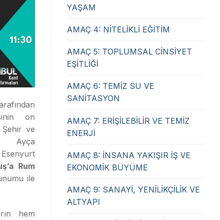
YAŞAM
AMAÇ 4: NİTELİKLİ EĞİTİM
AMAÇ 5: TOPLUMSAL CİNSİYET
EŞİTLİĞİ
AMAÇ 6: TEMİZ SU VE
SANİTASYON
tarafından
sinin on
AMAÇ 7: ERİŞİLEBİLİR VE TEMİZ
 Şehir ve
ENERJİ
i Ayça
Esenyurt
AMAÇ 8: İNSANA YAKIŞIR İŞ VE
luş’a Rum
EKONOMİK BÜYÜME
unumu ile
AMAÇ 9: SANAYİ, YENİLİKÇİLİK VE
ALTYAPI
arın hem