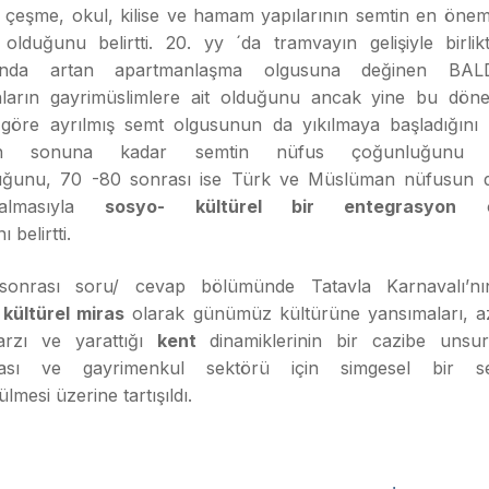
çeşme, okul, kilise ve hamam yapılarının semtin en önemli
 olduğunu belirtti. 20. yy ´da tramvayın gelişiyle birlik
rında artan apartmanlaşma olgusuna değinen BAL
ların gayrimüslimlere ait olduğunu ancak yine bu dö
göre ayrılmış semt olgusunun da yıkılmaya başladığını if
erin sonuna kadar semtin nüfus çoğunluğunu R
uğunu, 70 -80 sonrası ise Türk ve Müslüman nüfusun 
 almasıyla
sosyo- kültürel bir entegrasyon
ol
ı belirtti.
onrası soru/ cevap bölümünde Tatavla Karnavalı’
kültürel miras
olarak günümüz kültürüne yansımaları, azı
arzı ve yarattığı
kent
dinamiklerinin bir cazibe unsu
lması ve gayrimenkul sektörü için simgesel bir s
lmesi üzerine tartışıldı.