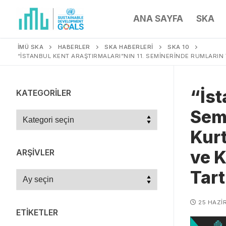
ANA SAYFA
SKA
İMÜ SKA
HABERLER
SKA HABERLERİ
SKA 10
“İSTANBUL KENT ARAŞTIRMALARI”NIN 11. SEMINERINDE RUMLARIN 
“İst
KATEGORILER
Sem
Kur
ve K
ARŞIVLER
Tart
25 HAZI
ETIKETLER