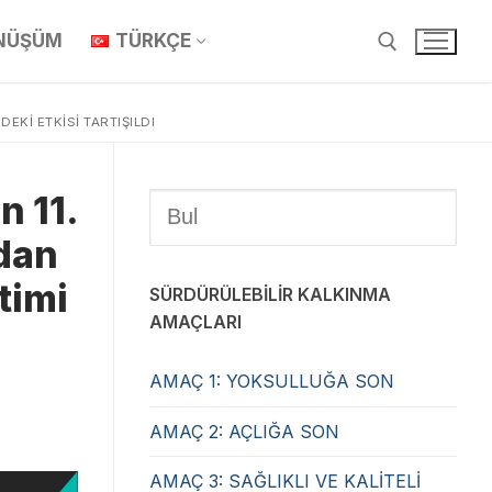
ÖNÜŞÜM
TÜRKÇE
KI ETKISI TARTIŞILDI
n 11.
dan
timi
SÜRDÜRÜLEBİLİR KALKINMA
AMAÇLARI
AMAÇ 1: YOKSULLUĞA SON
AMAÇ 2: AÇLIĞA SON
AMAÇ 3: SAĞLIKLI VE KALİTELİ