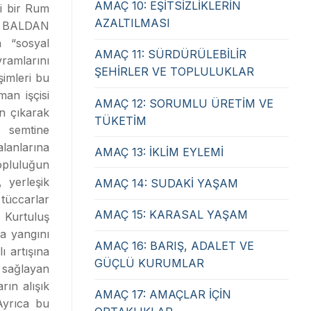
AMAÇ 10: EŞİTSİZLİKLERİN
ini bir Rum
AZALTILMASI
. BALDAN
n “sosyal
AMAÇ 11: SÜRDÜRÜLEBİLİR
ramlarını
ŞEHİRLER VE TOPLULUKLAR
şimleri bu
an işçisi
AMAÇ 12: SORUMLU ÜRETİM VE
n çıkarak
TÜKETİM
a semtine
lanlarına
AMAÇ 13: İKLİM EYLEMİ
opluluğun
, yerleşik
AMAÇ 14: SUDAKİ YAŞAM
tüccarlar
AMAÇ 15: KARASAL YAŞAM
 Kurtuluş
ra yangını
AMAÇ 16: BARIŞ, ADALET VE
ı artışına
GÜÇLÜ KURUMLAR
 sağlayan
ın alışık
AMAÇ 17: AMAÇLAR İÇİN
 Ayrıca bu