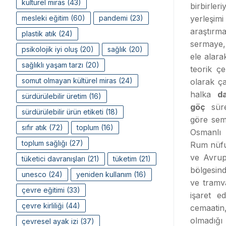
kültürel miras
(43)
birbirler
mesleki eğitim
(60)
pandemi
(23)
yerleşi
araştırm
plastik atık
(24)
sermaye,
psikolojik iyi oluş
(20)
sağlık
(20)
ele alara
sağlıklı yaşam tarzı
(20)
teorik ç
somut olmayan kültürel miras
(24)
olarak ç
halka
d
sürdürülebilir üretim
(16)
göç
süre
sürdürülebilir ürün etiketi
(18)
göre sem
sıfır atık
(72)
toplum
(16)
Osmanlı D
toplum sağlığı
(27)
Rum nüfu
ve Avrup
tüketici davranışları
(21)
tüketim
(21)
bölgesind
unesco
(24)
yeniden kullanım
(16)
ve tramva
çevre eğitimi
(33)
işaret e
çevre kirliliği
(44)
cemaatin
olmadığı 
çevresel ayak izi
(37)