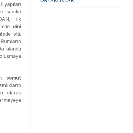
ORTAKLIKLAR
 yapıları
te semtin
DAN, ilk
nemde
dini
ade etti.
umların
da alanda
uşmaya
nın
somut
nlıkların
ru olarak
ermayeye