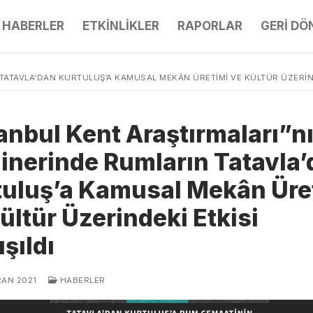
HABERLER
ETKİNLİKLER
RAPORLAR
GERİ D
TATAVLA’DAN KURTULUŞ’A KAMUSAL MEKÂN ÜRETIMI VE KÜLTÜR ÜZERINDE
anbul Kent Araştırmaları”nı
inerinde Rumların Tatavla’
tuluş’a Kamusal Mekân Üre
ültür Üzerindeki Etkisi
ışıldı
RAN 2021
HABERLER