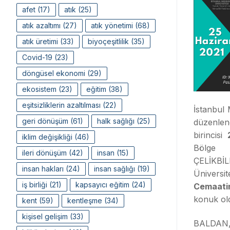
afet
(17)
atık
(25)
atık azaltımı
(27)
atık yönetimi
(68)
atık üretimi
(33)
biyoçeşitlilik
(35)
Covid-19
(23)
döngüsel ekonomi
(29)
ekosistem
(23)
eğitim
(38)
eşitsizliklerin azaltılması
(22)
İstanbul 
geri dönüşüm
(61)
halk sağlığı
(25)
düzenl
birincisi
iklim değişikliği
(46)
Bölge
ileri dönüşüm
(42)
insan
(15)
ÇELİKBİ
insan hakları
(24)
insan sağlığı
(19)
Üniversi
iş birliği
(21)
kapsayıcı eğitim
(24)
Cemaatin
konuk ol
kent
(59)
kentleşme
(34)
kişisel gelişim
(33)
BALDAN