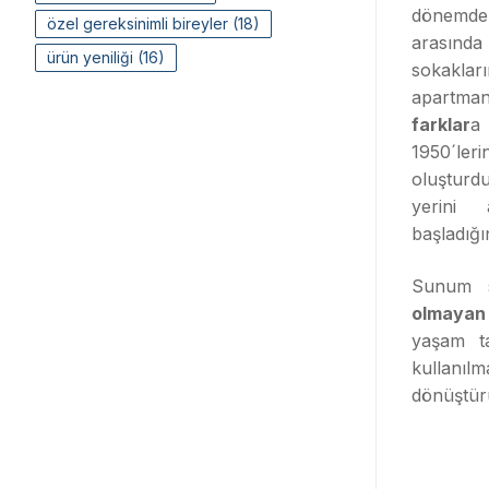
dönemde 
özel gereksinimli bireyler
(18)
arasında
ürün yeniliği
(16)
sokakla
apartman
farklar
a 
1950´l
oluşturd
yerini
başladığın
Sunum s
olmayan 
yaşam t
kullanı
dönüştürü