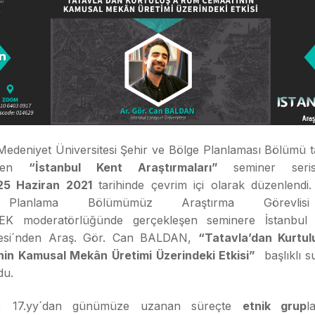
Medeniyet Üniversitesi Şehir ve Bölge Planlaması Bölümü 
enen
“İstanbul Kent Araştırmaları”
seminer seri
25 Haziran 2021
tarihinde çevrim içi olarak düzenlendi.
 Planlama Bölümümüz Araştırma Görevlis
LEK moderatörlüğünde gerçekleşen seminere İstanbul 
tesi´nden Araş. Gör. Can BALDAN,
“Tatavla’dan Kurtu
in Kamusal Mekân Üretimi Üzerindeki Etkisi”
başlıklı s
du.
, 17.yy´dan günümüze uzanan süreçte
etnik grup
l