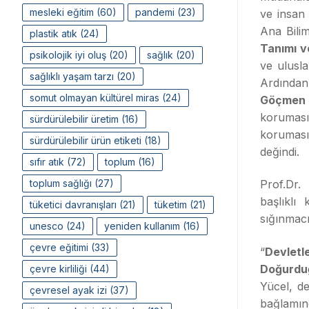
mesleki eğitim
(60)
pandemi
(23)
ve insan 
Ana Bili
plastik atık
(24)
Tanımı ve
psikolojik iyi oluş
(20)
sağlık
(20)
ve ulusla
sağlıklı yaşam tarzı
(20)
Ardından
somut olmayan kültürel miras
(24)
Göçmen H
koruması
sürdürülebilir üretim
(16)
koruması
sürdürülebilir ürün etiketi
(18)
değindi.
sıfır atık
(72)
toplum
(16)
toplum sağlığı
(27)
Prof.Dr.
başlıklı
tüketici davranışları
(21)
tüketim
(21)
sığınmacıl
unesco
(24)
yeniden kullanım
(16)
çevre eğitimi
(33)
“
Devletl
Doğurduğ
çevre kirliliği
(44)
Yücel, de
çevresel ayak izi
(37)
bağlamınd