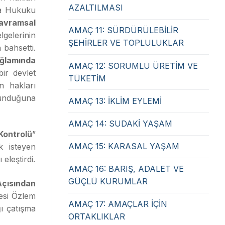
AZALTILMASI
asa Hukuku
Kavramsal
AMAÇ 11: SÜRDÜRÜLEBİLİR
elgelerinin
ŞEHİRLER VE TOPLULUKLAR
 bahsetti.
ağlamında
AMAÇ 12: SORUMLU ÜRETİM VE
bir devlet
TÜKETİM
n hakları
lunduğuna
AMAÇ 13: İKLİM EYLEMİ
AMAÇ 14: SUDAKİ YAŞAM
Kontrolü
”
AMAÇ 15: KARASAL YAŞAM
k isteyen
eleştirdi.
AMAÇ 16: BARIŞ, ADALET VE
GÜÇLÜ KURUMLAR
Açısından
esi Özlem
AMAÇ 17: AMAÇLAR İÇİN
ğı çatışma
ORTAKLIKLAR