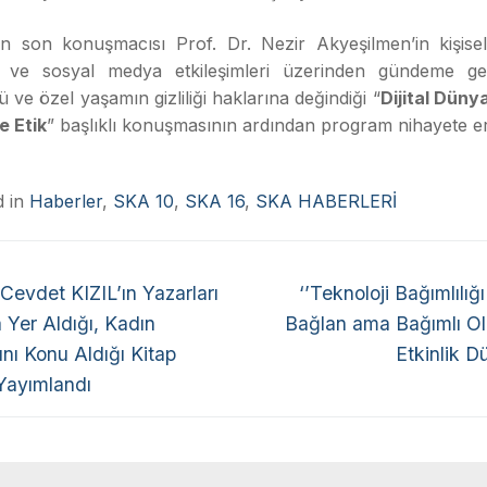
n son konuşmacısı Prof. Dr. Nezir Akyeşilmen’in kişisel 
i ve sosyal medya etkileşimleri üzerinden gündeme ge
 ve özel yaşamın gizliliği haklarına değindiği “
Dijital Düny
e Etik
” başlıklı konuşmasının ardından program nihayete er
d in
Haberler
,
SKA 10
,
SKA 16
,
SKA HABERLERİ
 Cevdet KIZIL’ın Yazarları
‘’Teknoloji Bağımlılığ
 Yer Aldığı, Kadın
Bağlan ama Bağımlı Ol
ını Konu Aldığı Kitap
Etkinlik D
Yayımlandı