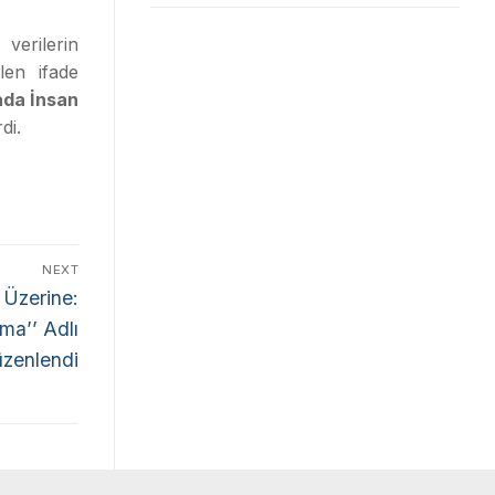
verilerin
len ifade
ada İnsan
di.
NEXT
ı Üzerine:
ma’’ Adlı
üzenlendi