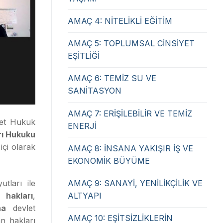
AMAÇ 4: NİTELİKLİ EĞİTİM
AMAÇ 5: TOPLUMSAL CİNSİYET
EŞİTLİĞİ
AMAÇ 6: TEMİZ SU VE
SANİTASYON
AMAÇ 7: ERİŞİLEBİLİR VE TEMİZ
yet Hukuk
ENERJİ
rı Hukuku
içi olarak
AMAÇ 8: İNSANA YAKIŞIR İŞ VE
EKONOMİK BÜYÜME
tları ile
AMAÇ 9: SANAYİ, YENİLİKÇİLİK VE
 hakları
,
ALTYAPI
na
devlet
AMAÇ 10: EŞİTSİZLİKLERİN
n hakları