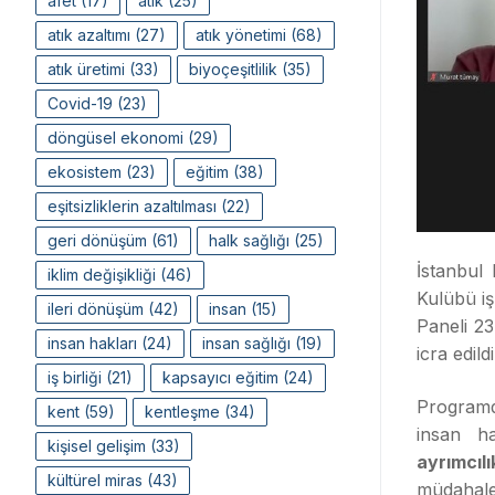
afet
(17)
atık
(25)
atık azaltımı
(27)
atık yönetimi
(68)
atık üretimi
(33)
biyoçeşitlilik
(35)
Covid-19
(23)
döngüsel ekonomi
(29)
ekosistem
(23)
eğitim
(38)
eşitsizliklerin azaltılması
(22)
geri dönüşüm
(61)
halk sağlığı
(25)
İstanbul
iklim değişikliği
(46)
Kulübü iş
ileri dönüşüm
(42)
insan
(15)
Paneli 23
insan hakları
(24)
insan sağlığı
(19)
icra edildi
iş birliği
(21)
kapsayıcı eğitim
(24)
Programd
kent
(59)
kentleşme
(34)
insan ha
kişisel gelişim
(33)
ayrımcılı
kültürel miras
(43)
müdahale