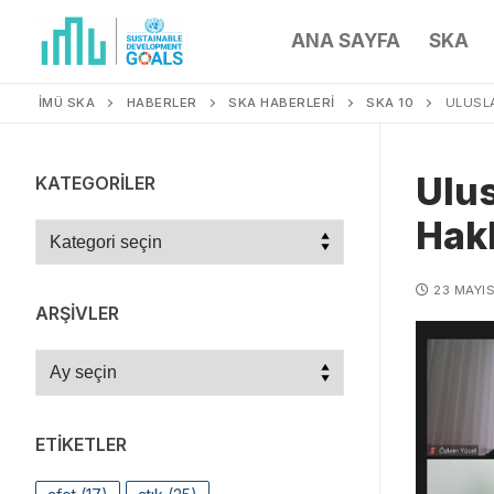
ANA SAYFA
SKA
İMÜ SKA
HABERLER
SKA HABERLERİ
SKA 10
ULUSLA
Ulus
KATEGORILER
Hakl
23 MAYIS
ARŞIVLER
ETIKETLER