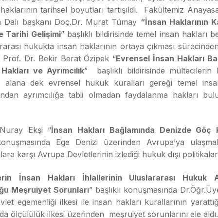
haklarının tarihsel boyutları tartışıldı. Fakültemiz Anay
m Dalı başkanı Doç.Dr. Murat Tümay
“İnsan Haklarının 
 Tarihi Gelişimi
” başlıklı bildirisinde temel insan hakları b
rarası hukukta insan haklarının ortaya çıkması sürecinden
 Prof. Dr. Bekir Berat Özipek “
Evrensel İnsan Hakları B
akları ve Ayrımcılık
” başlıklı bildirisinde mültecilerin 
 alana dek evrensel hukuk kuralları gereği temel insa
ndan ayrımcılığa tabii olmadan faydalanma hakları bu
 Nuray Ekşi “
İnsan Hakları Bağlamında Denizde Göç 
 konuşmasında Ege Denizi üzerinden Avrupa’ya ulaşma
ara karşı Avrupa Devletlerinin izlediği hukuk dışı politikaları 
erin İnsan Hakları İhlallerinin Uluslararası Hukuk 
u Meşruiyet Sorunları
” başlıklı konuşmasında Dr.Öğr.Üy
vlet egemenliği ilkesi ile insan hakları kurallarının yarattı
a ölçülülük ilkesi üzerinden meşruiyet sorunlarını ele aldı.