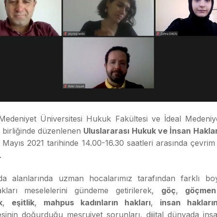
 Medeniyet Üniversitesi Hukuk Fakültesi ve İdeal Medeni
 birliğinde düzenlenen
Uluslararası Hukuk ve İnsan Hakla
 Mayıs 2021 tarihinde 14.00-16.30 saatleri arasında çevrim 
.
a alanlarında uzman hocalarımız tarafından farklı boyu
kları meselelerini gündeme getirilerek,
göç
,
göçmen
k
,
eşitlik
,
mahpus kadınların hakları
,
insan hakları
sinin doğurduğu meşruiyet sorunları, dijital dünyada insa