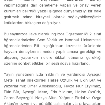
yapılmadığına dair denetleme yapan ve onay veren
kurumları belirttiği yazısı ışığında dünyamızı iyi bir hale
getirmek adına bireysel olarak sağlayabileceğimiz
katkılardan birkaçına değiniliyor.
Bu sayımızda ilave olarak İngilizce Öğretmenliği 2. sınıf
öğrencilerimizden Cem Varlık ve İstanbul Üniversitesi
öğrencilerinden Elif İbişoğlu’nun kozmetik ürünlerde
hayvan deneylerinin neden yapılmaması gerektiği ve
alışveriş yaparken nelere dikkat etmemiz gerektiği
üzerine sohbet ettikleri bir sesli dosya hazırlandı.
Yayın yönetmeni Eda Yıldırım ve yardımcısı Ayşegül
Mete, sanat direktörleri Halise Öztürk ve Ekin Büt ve
yazarlarımız Ömer Ahıskalıoğlu, Feyza Nur Eryılmaz,
Ekin Büt, Ayşegül Mete, Eda Yıldırım, Halise Öztürk,
Ceren Beyazgül, Nazya Altın, Yağmur Pirdal ve Özge
Aktaş’ın özverili ve gönüllü çalışmalarıyla ortaya çıkan