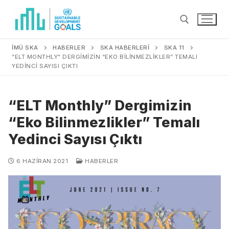
İMÜ SKA
HABERLER
SKA HABERLERİ
SKA 11
“ELT MONTHLY” DERGIMIZIN “EKO BILINMEZLIKLER” TEMALI
YEDINCI SAYISI ÇIKTI
“ELT Monthly” Dergimizin
“Eko Bilinmezlikler” Temalı
Yedinci Sayısı Çıktı
6 HAZIRAN 2021
HABERLER