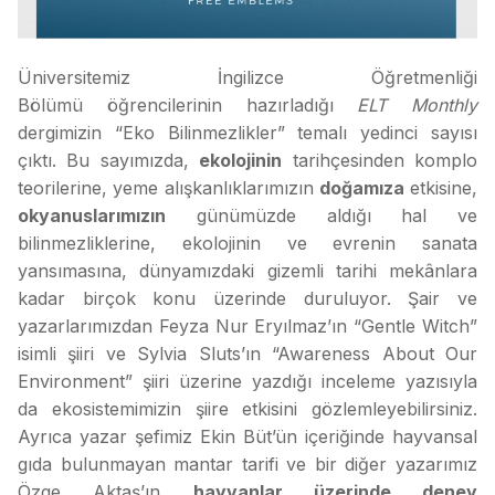
Üniversitemiz İngilizce Öğretmenliği
Bölümü öğrencilerinin hazırladığı
ELT Monthly
dergimizin “Eko Bilinmezlikler” temalı yedinci sayısı
çıktı. Bu sayımızda,
ekolojinin
tarihçesinden komplo
teorilerine, yeme alışkanlıklarımızın
doğamıza
etkisine,
okyanuslarımızın
günümüzde aldığı hal ve
bilinmezliklerine, ekolojinin ve evrenin sanata
yansımasına, dünyamızdaki gizemli tarihi mekânlara
kadar birçok konu üzerinde duruluyor. Şair ve
yazarlarımızdan Feyza Nur Eryılmaz’ın “Gentle Witch”
isimli şiiri ve Sylvia Sluts’ın “Awareness About Our
Environment” şiiri üzerine yazdığı inceleme yazısıyla
da ekosistemimizin şiire etkisini gözlemleyebilirsiniz.
Ayrıca yazar şefimiz Ekin Büt’ün içeriğinde hayvansal
gıda bulunmayan mantar tarifi ve bir diğer yazarımız
Özge Aktaş’ın
hayvanlar üzerinde deney