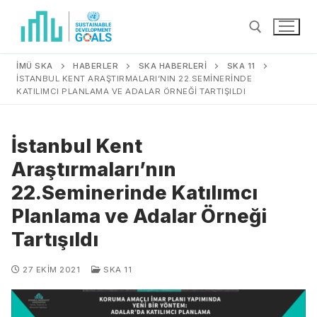
İMÜ SKA
HABERLER
SKA HABERLERİ
SKA 11
İSTANBUL KENT ARAŞTIRMALARI’NIN 22.SEMINERINDE
KATILIMCI PLANLAMA VE ADALAR ÖRNEĞI TARTIŞILDI
İstanbul Kent
Araştırmaları’nın
22.Seminerinde Katılımcı
Planlama ve Adalar Örneği
Tartışıldı
27 EKIM 2021
SKA 11