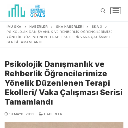
İMÜ SKA
HABERLER
SKA HABERLERİ
SKA 3
PSIKOLOJIK DANIŞMANLIK VE REHBERLIK ÖĞRENCILERIMIZE
YÖNELIK DÜZENLENEN TERAPI EKOLLERI/ VAKA ÇALIŞMASI
SERISI TAMAMLANDI
Psikolojik Danışmanlık ve
Rehberlik Öğrencilerimize
Yönelik Düzenlenen Terapi
Ekolleri/ Vaka Çalışması Serisi
Tamamlandı
13 MAYIS 2022
HABERLER