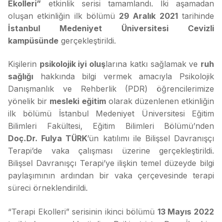
Ekolleri”
etkinlik serisi tamamlandı. İki aşamadan
oluşan etkinliğin ilk bölümü
29 Aralık 2021
tarihinde
İstanbul Medeniyet Üniversitesi Cevizli
kampüsünde
gerçekleştirildi.
Kişilerin
psikolojik iyi oluş
larına katkı sağlamak ve
ruh
sağlığı
hakkında bilgi vermek amacıyla Psikolojik
Danışmanlık ve Rehberlik (PDR) öğrencilerimize
yönelik bir
mesleki eğitim
olarak düzenlenen etkinliğin
ilk bölümü İstanbul Medeniyet Üniversitesi Eğitim
Bilimleri Fakültesi, Eğitim Bilimleri Bölümü’nden
Doç.Dr. Fulya TÜRK
’ün katılımı ile Bilişsel Davranışçı
Terapi’de vaka çalışması üzerine gerçekleştirildi.
Bilişsel Davranışçı Terapi’ye ilişkin temel düzeyde bilgi
paylaşımının ardından bir vaka çerçevesinde terapi
süreci örneklendirildi.
“Terapi Ekolleri” serisinin ikinci bölümü
13 Mayıs 2022